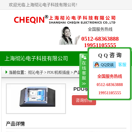
欢迎光临
上海彻沁电子科技有限公司
!
全国服务热线
0512-68363888
19951105555
Q Q 咨 询
上海彻沁电子科技有限公司
导
客服
航
菜
当前位置：
彻沁电子
>
PDU机柜插座
> 产品详情
全国服务热线
单
0512-68363888
PDU机柜专用电源
19951105555
咨询价格
产品详情