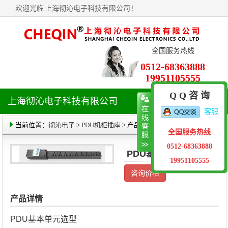
欢迎光临
上海彻沁电子科技有限公司
!
全国服务热线
0512-68363888
19951105555
Q Q 咨 询
上海彻沁电子科技有限公司
导
客服
航
菜
当前位置：
彻沁电子
>
PDU机柜插座
> 产品详情
全国服务热线
单
0512-68363888
PDU基本单元选型
19951105555
咨询价格
产品详情
PDU基本单元选型