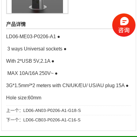
产品详情
LD06-ME03-P0206-A1 ●
3 ways Universal sockets ●
With 2*USB 5V,2.1A ●
MAX 10A/16A 250V~ ●
3G*1.5mm²*2 meters with CN/UK/EU/ US/AU plug 15A ●
Hole size:60mm
上一个：
LD06-AN03-P0206-A1-G18-S
下一个：
LD06-CB03-P0206-A1-C16-S