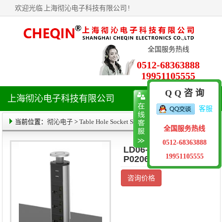
欢迎光临
上海彻沁电子科技有限公司
!
全国服务热线
0512-68363888
19951105555
Q Q 咨 询
上海彻沁电子科技有限公司
导
客服
航
菜
当前位置：
彻沁电子
>
Table Hole Socket Series
> 产品详情
全国服务热线
单
0512-68363888
LD06-ME03-
19951105555
P0206-A1
咨询价格