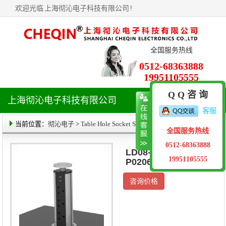
欢迎光临
上海彻沁电子科技有限公司
!
全国服务热线
0512-68363888
19951105555
Q Q 咨 询
上海彻沁电子科技有限公司
导
客服
航
菜
当前位置：
彻沁电子
>
Table Hole Socket Series
> 产品详情
全国服务热线
单
0512-68363888
LD08-UN03-
19951105555
P0206-A1-A10-S
咨询价格