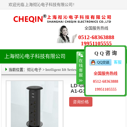
欢迎光临
上海彻沁电子科技有限公司
!
全国服务热线
0512-68363888
19951105555
Q Q 咨 询
上海彻沁电子科技有限公司
导
客服
航
菜
当前位置：
彻沁电子
>
Intrlligent Iift Series
> 产品详情
全国服务热线
单
0512-68363888
LD-GB03-P0206-
19951105555
A1-G16-S
咨询价格