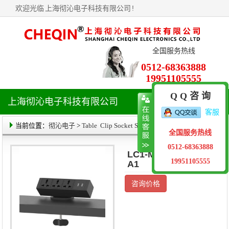
欢迎光临
上海彻沁电子科技有限公司
!
全国服务热线
0512-68363888
19951105555
Q Q 咨 询
上海彻沁电子科技有限公司
导
客服
航
菜
当前位置：
彻沁电子
>
Table Clip Socket Series
> 产品详情
全国服务热线
单
0512-68363888
LC1-ME03-P0206-
19951105555
A1
咨询价格