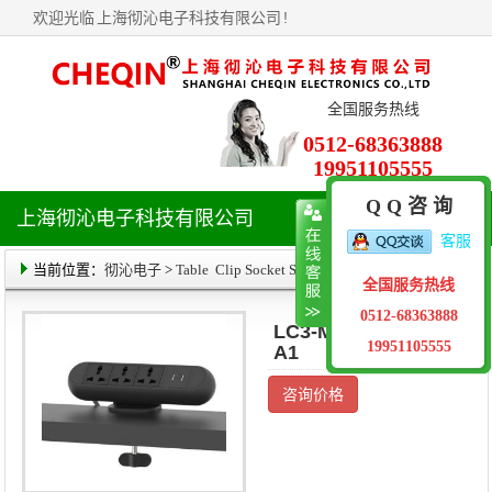
欢迎光临
上海彻沁电子科技有限公司
!
全国服务热线
0512-68363888
19951105555
Q Q 咨 询
上海彻沁电子科技有限公司
导
客服
航
菜
当前位置：
彻沁电子
>
Table Clip Socket Series
> 产品详情
全国服务热线
单
0512-68363888
LC3-ME03-P0206-
19951105555
A1
咨询价格