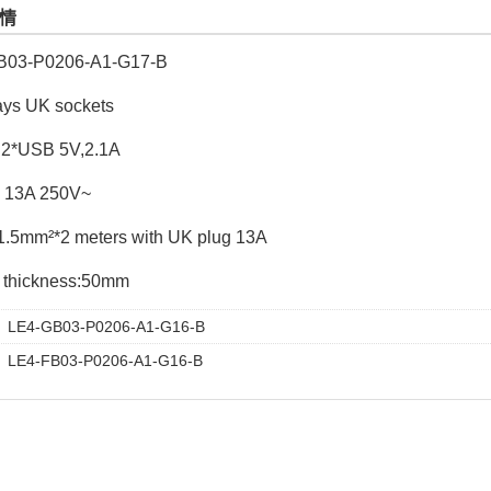
情
B03-P0206-A1-G17-B
ays UK sockets
 2*USB 5V,2.1A
 13A 250V~
.5mm²*2 meters with UK plug 13A
 thickness:50mm
：
LE4-GB03-P0206-A1-G16-B
：
LE4-FB03-P0206-A1-G16-B