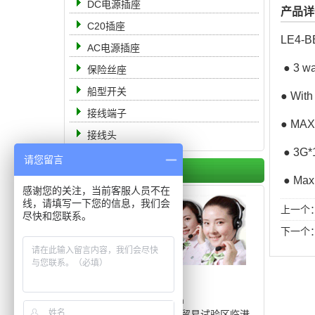
DC电源插座
产品详
C20插座
LE4-B
AC电源插座
● 3 w
保险丝座
船型开关
● With
接线端子
● MAX
接线头
● 3G*1
请您留言
联系我们
● Max
感谢您的关注，当前客服人员不在
线，请填写一下您的信息，我们会
上一个
尽快和您联系。
下一个
电 话： 19951105555
传 真：0512-68363888
邮 箱：8311566@qq.com
地 址：中国（上海）自由贸易试验区临港