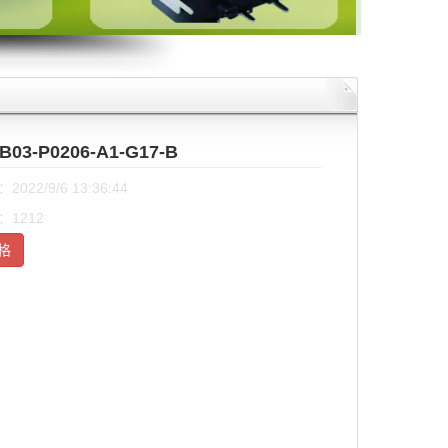
B03-P0206-A1-G17-B
022/9/6 13:36:44
1212
格