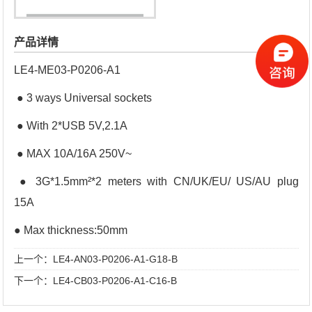
产品详情
LE4-ME03-P0206-A1
● 3 ways Universal sockets
● With 2*USB 5V,2.1A
● MAX 10A/16A 250V~
● 3G*1.5mm²*2 meters with CN/UK/EU/ US/AU plug
15A
● Max thickness:50mm
上一个：
LE4-AN03-P0206-A1-G18-B
下一个：
LE4-CB03-P0206-A1-C16-B