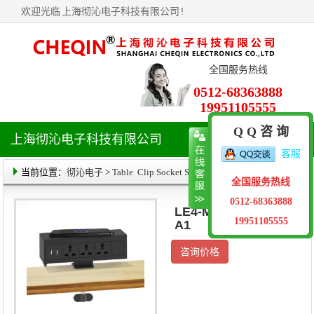
欢迎光临
上海彻沁电子科技有限公司
!
全国服务热线
0512-68363888
19951105555
Q Q 咨 询
上海彻沁电子科技有限公司
导
客服
航
菜
当前位置：
彻沁电子
>
Table Clip Socket Series
> 产品详情
全国服务热线
单
0512-68363888
LE4-ME03-P0206-
19951105555
A1
咨询价格