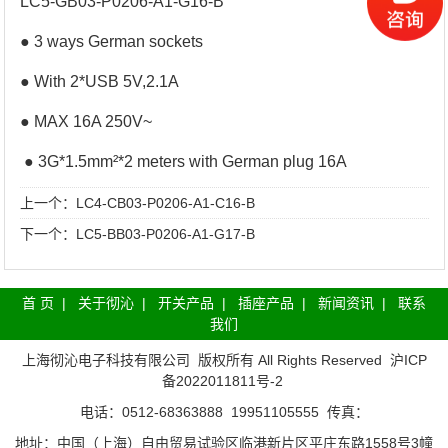
LC5-GB03-P0206-A1-G16-B
● 3 ways German sockets
● With 2*USB 5V,2.1A
● MAX 16A 250V~
● 3G*1.5mm²*2 meters with German plug 16A
上一个：
LC4-CB03-P0206-A1-C16-B
下一个：
LC5-BB03-P0206-A1-G17-B
首 页
|
关于彻沁
|
开关产品
|
插座产品
|
新闻资讯
|
联系
我们
上海彻沁电子科技有限公司
版权所有 All Rights Reserved
沪ICP
备2022011811号-2
电话：0512-68363888 19951105555 传真：
地址：中国（上海）自由贸易试验区临港新片区平庄东路1558号3幢