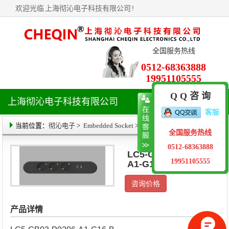
欢迎光临
上海彻沁电子科技有限公司
!
全国服务热线
0512-68363888
19951105555
Q Q 咨 询
上海彻沁电子科技有限公司
导
客服
航
菜
当前位置：
彻沁电子
>
Embedded Socket
> 产品详情
全国服务热线
单
0512-68363888
LC5-GB03-P0206-
19951105555
A1-G16-B
咨询价格
产品详情