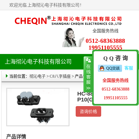
欢迎光临
上海彻沁电子科技有限公司
!
全国服务热线
0512-68363888
19951105555
Q Q 咨 询
上海彻沁电子科技有限公司
导
客服
航
菜
当前位置：
彻沁电子
>
C8八字插座
> 产品详情
全国服务热线
单
0512-68363888
HC-88-06G3B00S-
19951105555
P10(G)
咨询价格
产品详情