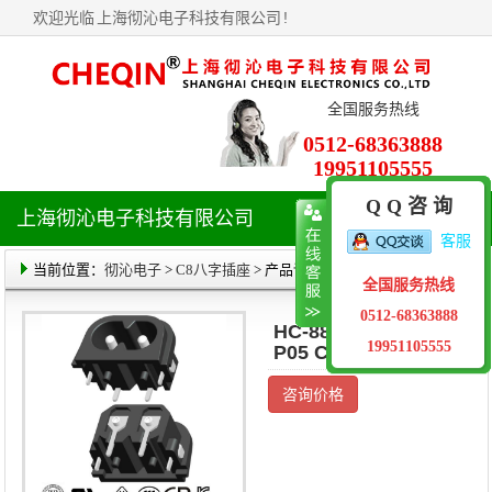
欢迎光临
上海彻沁电子科技有限公司
!
全国服务热线
0512-68363888
19951105555
Q Q 咨 询
上海彻沁电子科技有限公司
导
客服
航
菜
当前位置：
彻沁电子
>
C8八字插座
> 产品详情
全国服务热线
单
0512-68363888
HC-88-11C4B00S-
19951105555
P05 C8八字插座
咨询价格