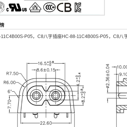
情
8-11C4B00S-P05，C8八字插座HC-88-11C4B00S-P
厂