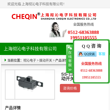
欢迎光临
上海彻沁电子科技有限公司
!
全国服务热线
0512-68363888
19951105555
Q Q 咨 询
上海彻沁电子科技有限公司
导
客服
航
菜
当前位置：
彻沁电子
>
拨动开关
> 产品详情
全国服务热线
单
0512-68363888
SS-12F55(1p1t)拨
19951105555
动开关
咨询价格
产品详情