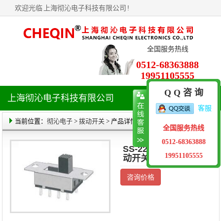
欢迎光临
上海彻沁电子科技有限公司
!
全国服务热线
0512-68363888
19951105555
Q Q 咨 询
上海彻沁电子科技有限公司
导
客服
航
菜
当前位置：
彻沁电子
>
拨动开关
> 产品详情
全国服务热线
单
0512-68363888
SS-22F33(2P3T)拨
19951105555
动开关
咨询价格