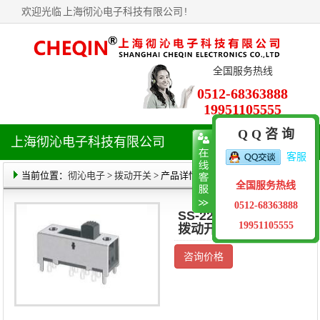
欢迎光临
上海彻沁电子科技有限公司
!
全国服务热线
0512-68363888
19951105555
Q Q 咨 询
上海彻沁电子科技有限公司
导
客服
航
菜
当前位置：
彻沁电子
>
拨动开关
> 产品详情
全国服务热线
单
0512-68363888
SS-22H03(2P3T)
19951105555
拨动开关
咨询价格