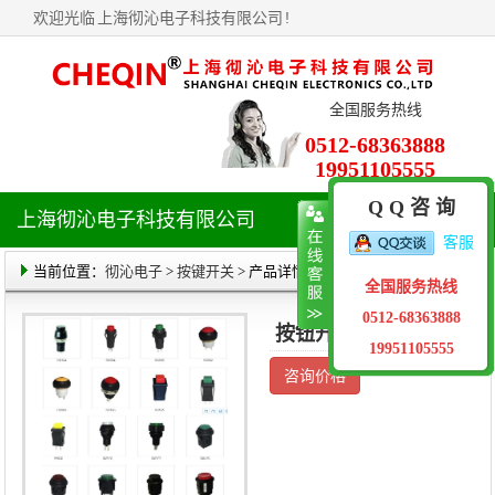
欢迎光临
上海彻沁电子科技有限公司
!
全国服务热线
0512-68363888
19951105555
Q Q 咨 询
上海彻沁电子科技有限公司
导
客服
航
菜
当前位置：
彻沁电子
>
按键开关
> 产品详情
全国服务热线
单
0512-68363888
按钮开关选型
19951105555
咨询价格