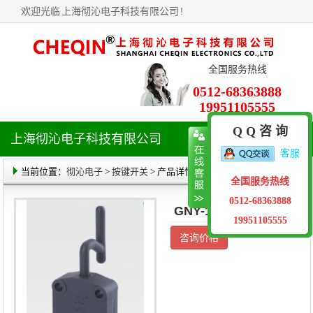
欢迎光临
上海彻沁电子科技有限公司
!
全国服务热线
0512-68363888
19951105555
Q Q 咨 询
上海彻沁电子科技有限公司
导
客服
航
菜
当前位置：
彻沁电子
>
按键开关
> 产品详情
全国服务热线
单
0512-68363888
GNY-1-01按钮开关
19951105555
咨询价格