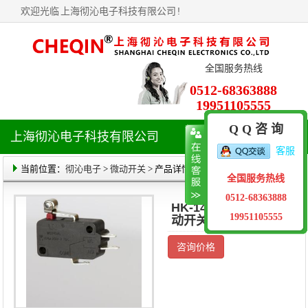
欢迎光临
上海彻沁电子科技有限公司
!
全国服务热线
0512-68363888
19951105555
Q Q 咨 询
上海彻沁电子科技有限公司
导
客服
航
菜
当前位置：
彻沁电子
>
微动开关
> 产品详情
全国服务热线
单
0512-68363888
HK-14-16A-016微
19951105555
动开关
咨询价格