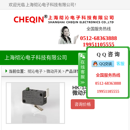
欢迎光临
上海彻沁电子科技有限公司
!
全国服务热线
0512-68363888
19951105555
Q Q 咨 询
上海彻沁电子科技有限公司
导
客服
航
菜
当前位置：
彻沁电子
>
微动开关
> 产品详情
全国服务热线
单
0512-68363888
HK-14-1-16AP-711
19951105555
微动开关
咨询价格