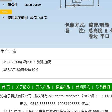
SB生产厂家
：
USB AF90度短体10.0前脚 加高
：
USB AF180度短体10.0
首 页
|
关于彻沁
|
开关产品
|
插座产品
|
新闻资讯
|
联系我们
彻沁电子科技有限公司
版权所有 All Rights Reserved
沪ICP备20220118
电话：0512-68363888 19951105555 传真：
地址：中国（上海）自由贸易试验区临港新片区平庄东路1558号3幢