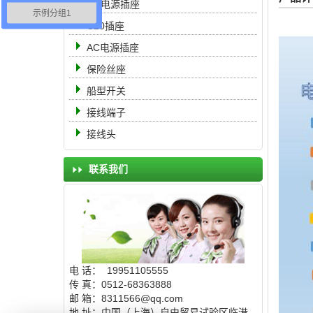
DC电源插座
示例分组1
U
C20插座
AC电源插座
保险丝座
船型开关
接线端子
接线头
联系我们
电 话： 19951105555
传 真：0512-68363888
邮 箱：8311566@qq.com
地 址：中国（上海）自由贸易试验区临港