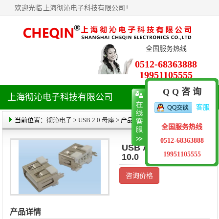
欢迎光临
上海彻沁电子科技有限公司
!
全国服务热线
0512-68363888
19951105555
Q Q 咨 询
上海彻沁电子科技有限公司
导
客服
航
菜
当前位置：
彻沁电子
>
USB 2.0 母座
> 产品详情
全国服务热线
单
0512-68363888
USB AF180度短体
19951105555
10.0
咨询价格
产品详情