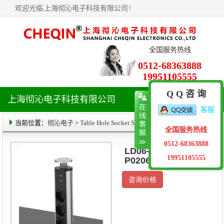
欢迎光临
上海彻沁电子科技有限公司
!
全国服务热线
0512-68363888
19951105555
Q Q 咨 询
上海彻沁电子科技有限公司
导
客服
航
菜
当前位置：
彻沁电子
>
Table Hole Socket Series
> 产品详情
全国服务热线
单
0512-68363888
LD06-GB03-
19951105555
P0206-A1-G16-S
咨询价格