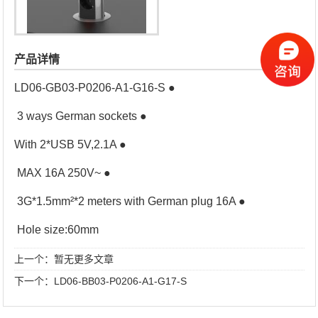
产品详情
LD06-GB03-P0206-A1-G16-S ●
3 ways German sockets ●
With 2*USB 5V,2.1A ●
MAX 16A 250V~ ●
3G*1.5mm²*2 meters with German plug 16A ●
Hole size:60mm
上一个：暂无更多文章
下一个：
LD06-BB03-P0206-A1-G17-S