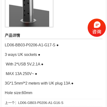
产品详情
LD06-BB03-P0206-A1-G17-S ●
3 ways UK sockets ●
With 2*USB 5V,2.1A ●
MAX 13A 250V~ ●
3G*1.5mm²*2 meters with UK plug 13A ●
Hole size:60mm
上一个：
LD06-GB03-P0206-A1-G16-S