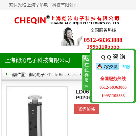
欢迎光临
上海彻沁电子科技有限公司
!
全国服务热线
0512-68363888
19951105555
Q Q 咨 询
上海彻沁电子科技有限公司
导
客服
航
菜
当前位置：
彻沁电子
>
Table Hole Socket Series
> 产品详情
全国服务热线
单
0512-68363888
LD06-BB03-
19951105555
P0206-A1-G17-S
咨询价格